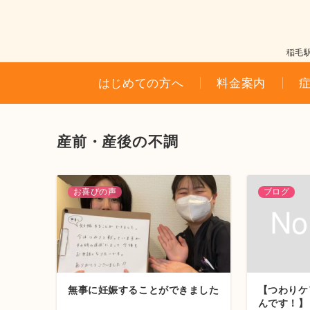
稲毛
はじめての方へ
料金案内
産前・産後の不調
お喜びの声
ブログ
無事に妊娠することができました
【つわりケ
んです！】