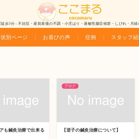
駅徒歩3分 - 不妊症・産前産後の不調・小児はり・過敏性腸症候群・しびれ・月経
症状別ページ
お喜びの声
症例
スタッフ紹
ブログ
アも鍼灸治療で出来る
【逆子の鍼灸治療について】