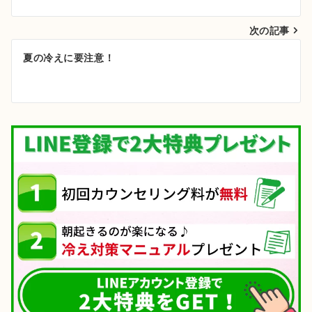
ナ
次の記事
ビ
ゲ
夏の冷えに要注意！
ー
シ
ョ
ン