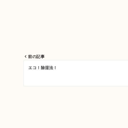
前の記事
投
エコ！除湿法！
稿
ナ
ビ
ゲ
ー
シ