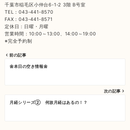
千葉市稲毛区小仲台6-1-2 3階 B号室
TEL：043-441-8570
FAX：043-441-8571
定休日：日曜・月曜
営業時間：10:00～13:00、14:00～19:00
※完全予約制
前の記事
投
🌼本日の空き情報🌼
稿
ナ
次の記事
ビ
ゲ
月経シリーズ② 何故月経はあるの！？
ー
シ