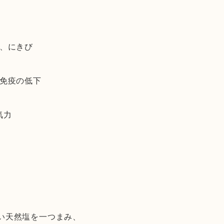
炎、にきび
、免疫の低下
気力
い天然塩を一つまみ、