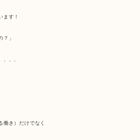
います！
の？」
、、、、
る働き）だけでなく