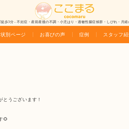
駅徒歩3分 - 不妊症・産前産後の不調・小児はり・過敏性腸症候群・しびれ・月経
症状別ページ
お喜びの声
症例
スタッフ紹
がとうございます！
🌻