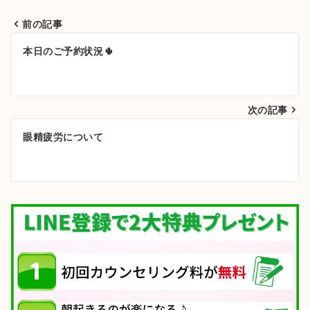
前の記事
投
本日のご予約状況🌵
稿
ナ
次の記事
ビ
ゲ
眼精疲労について
ー
シ
ョ
ン