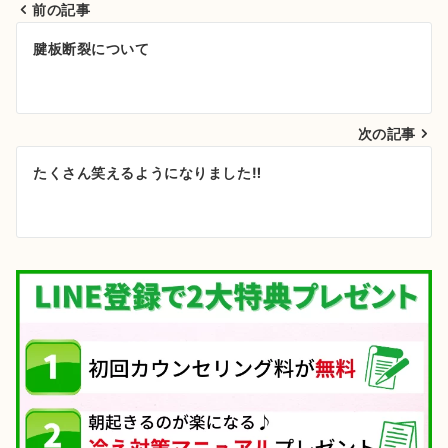
前の記事
投
腱板断裂について
稿
ナ
次の記事
ビ
ゲ
たくさん笑えるようになりました‼
ー
シ
ョ
ン