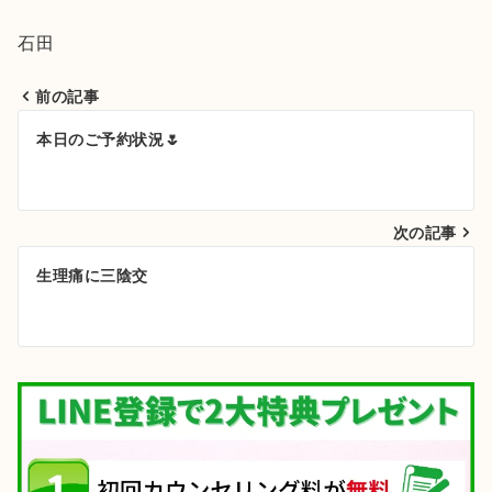
石田
前の記事
投
本日のご予約状況🌷
稿
ナ
次の記事
ビ
ゲ
生理痛に三陰交
ー
シ
ョ
ン