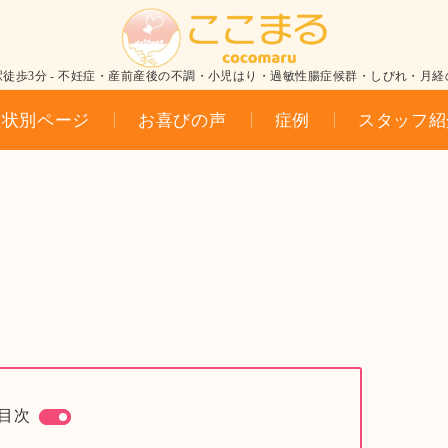
駅徒歩3分 - 不妊症・産前産後の不調・小児はり・過敏性腸症候群・しびれ・月経
症状別ページ
お喜びの声
症例
スタッフ紹
目次