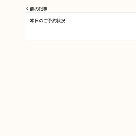
前の記事
投
本日のご予約状況
稿
ナ
ビ
ゲ
ー
シ
ョ
ン