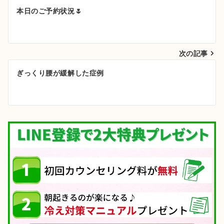
投
本日のご予約状況🌷
稿
ナ
次の記事
ビ
ゲ
ぎっくり腰が緩解した症例
ー
シ
ョ
ン