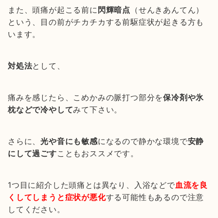
また、頭痛が起こる前に
閃輝暗点
（せんきあんてん）
という、目の前がチカチカする前駆症状が起きる方も
います。
対処法
として、
痛みを感じたら、こめかみの脈打つ部分を
保冷剤や氷
枕などで冷やして
みて下さい。
さらに、
光や音にも敏感
になるので静かな環境で
安静
にして過ごす
こともおススメです。
1つ目に紹介した頭痛とは異なり、入浴などで
血流を良
くしてしまうと症状が悪化
する可能性もあるので注意
してください。