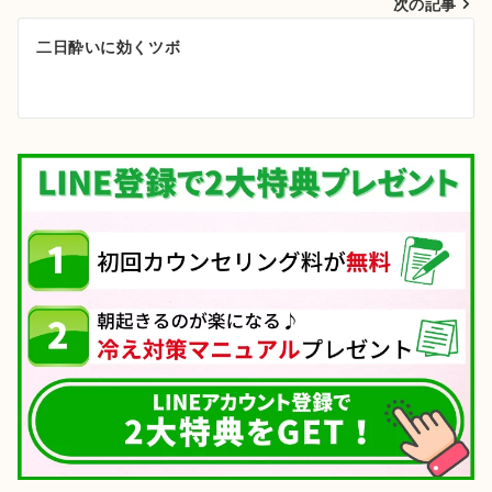
次の記事
ビ
ゲ
二日酔いに効くツボ
ー
シ
ョ
ン