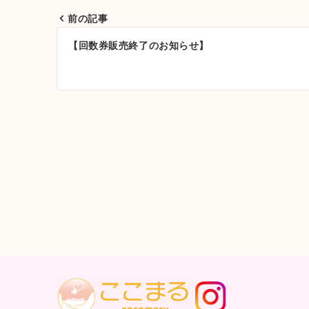
前の記事
投
【回数券販売終了のお知らせ】
稿
ナ
ビ
ゲ
ー
シ
ョ
ン