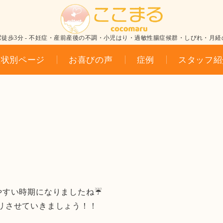
駅徒歩3分 - 不妊症・産前産後の不調・小児はり・過敏性腸症候群・しびれ・月経
症状別ページ
お喜びの声
症例
スタッフ紹
やすい時期になりましたね☔
リさせていきましょう！！