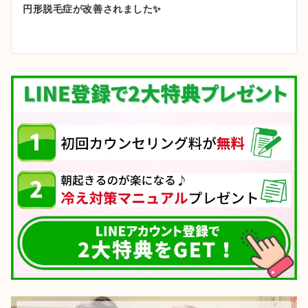
ゲ
円形脱毛症が改善されました✨
ー
シ
ョ
ン