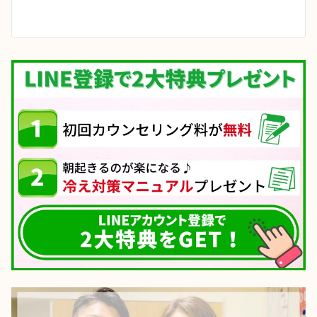
ー
シ
ョ
ン