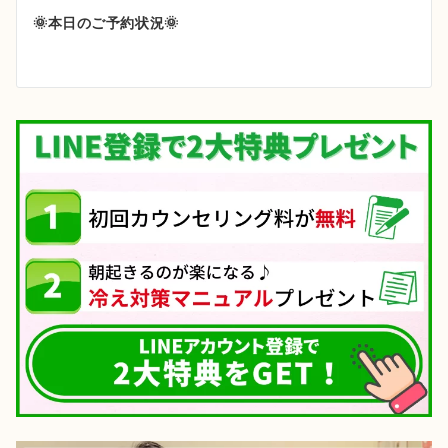
ゲ
🌞本日のご予約状況🌞
ー
シ
ョ
ン