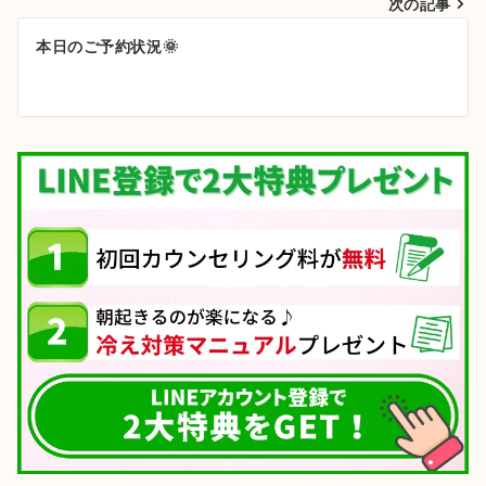
次の記事
ビ
ゲ
本日のご予約状況🌞
ー
シ
ョ
ン