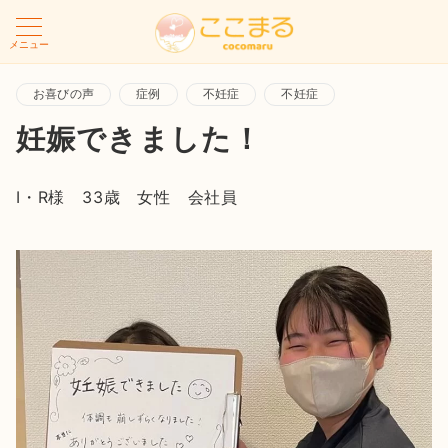
メニュー
お喜びの声
症例
不妊症
不妊症
妊娠できました！
I・R様 33歳 女性 会社員