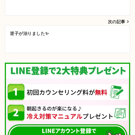
稿
ナ
次の記事
ビ
ゲ
逆子が治りました✨
ー
シ
ョ
ン