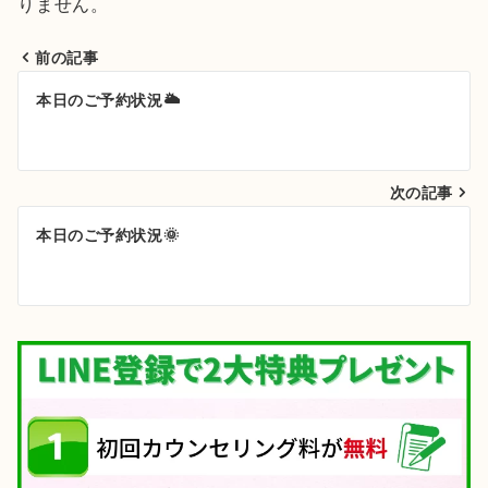
りません。
前の記事
投
本日のご予約状況🌥️
稿
ナ
次の記事
ビ
ゲ
本日のご予約状況🌞
ー
シ
ョ
ン