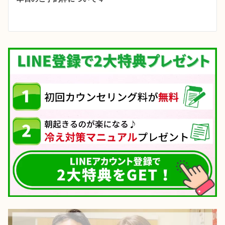
ー
シ
ョ
ン