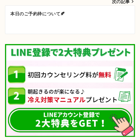
次の記事
ビ
ゲ
本日のご予約枠について🍂
ー
シ
ョ
ン