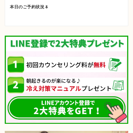
ゲ
本日のご予約状況🌷
ー
シ
ョ
ン