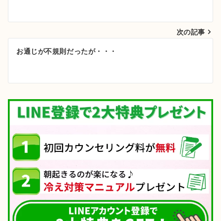
稿
ナ
次の記事
ビ
ゲ
お通じが不規則だったが・・・
ー
シ
ョ
ン